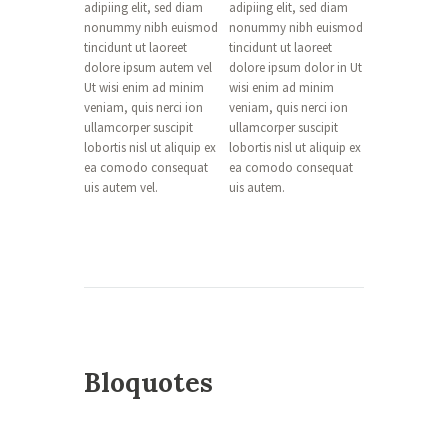
adipiing elit, sed diam
adipiing elit, sed diam
nonummy nibh euismod
nonummy nibh euismod
tincidunt ut laoreet
tincidunt ut laoreet
dolore ipsum autem vel
dolore ipsum dolor in Ut
Ut wisi enim ad minim
wisi enim ad minim
veniam, quis nerci ion
veniam, quis nerci ion
ullamcorper suscipit
ullamcorper suscipit
lobortis nisl ut aliquip ex
lobortis nisl ut aliquip ex
ea comodo consequat
ea comodo consequat
uis autem vel.
uis autem.
Bloquotes