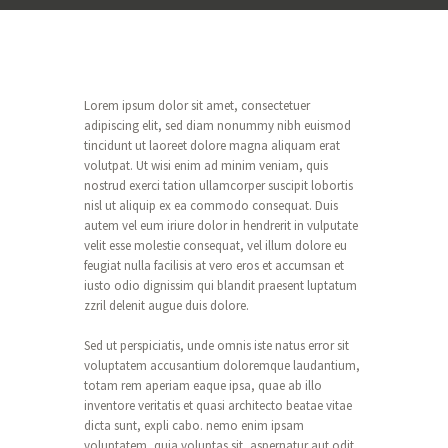
Lorem ipsum dolor sit amet, consectetuer
adipiscing elit, sed diam nonummy nibh euismod
tincidunt ut laoreet dolore magna aliquam erat
volutpat. Ut wisi enim ad minim veniam, quis
nostrud exerci tation ullamcorper suscipit lobortis
nisl ut aliquip ex ea commodo consequat. Duis
autem vel eum iriure dolor in hendrerit in vulputate
velit esse molestie consequat, vel illum dolore eu
feugiat nulla facilisis at vero eros et accumsan et
iusto odio dignissim qui blandit praesent luptatum
zzril delenit augue duis dolore.
Sed ut perspiciatis, unde omnis iste natus error sit
voluptatem accusantium doloremque laudantium,
totam rem aperiam eaque ipsa, quae ab illo
inventore veritatis et quasi architecto beatae vitae
dicta sunt, expli cabo. nemo enim ipsam
voluptatem, quia voluptas sit, aspernatur aut odit