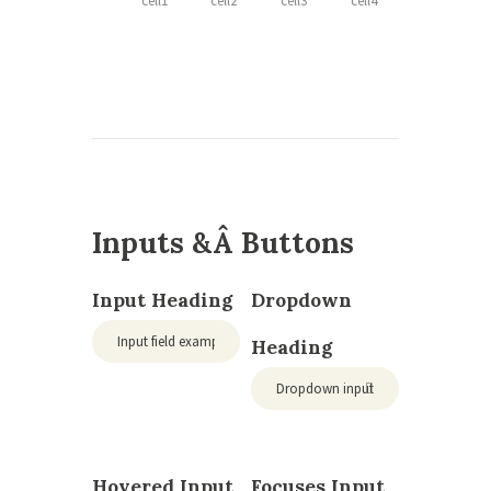
cell1
cell2
cell3
cell4
Inputs &Â Buttons
Input Heading
Dropdown
Heading
Hovered Input
Focuses Input