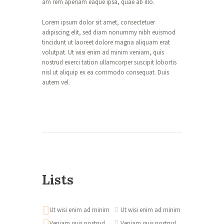
am rem aperiam eaque ipsa, quae ab illo.
Lorem ipsum dolor sit amet, consectetuer
adipiscing elit, sed diam nonummy nibh euismod
tincidunt ut laoreet dolore magna aliquam erat
volutpat. Ut wisi enim ad minim veniam, quis
nostrud exerci tation ullamcorper suscipit lobortis
nisl ut aliquip ex ea commodo consequat. Duis
autem vel.
Lists
Ut wisi enim ad minim
Ut wisi enim ad minim
Veniam quis nostrud
Veniam quis nostrud