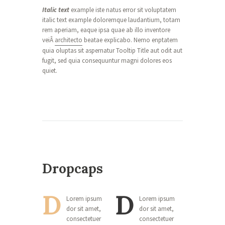
Italic text
example iste natus error sit voluptatem
italic text example doloremque laudantium, totam
rem aperiam, eaque ipsa quae ab illo inventore
veiÂ
architecto
beatae explicabo. Nemo enptatem
quia oluptas sit aspernatur Tooltip Title aut odit aut
fugit, sed quia consequuntur magni dolores eos
quiet.
Dropcaps
D
D
Lorem ipsum
Lorem ipsum
dor sit amet,
dor sit amet,
consectetuer
consectetuer