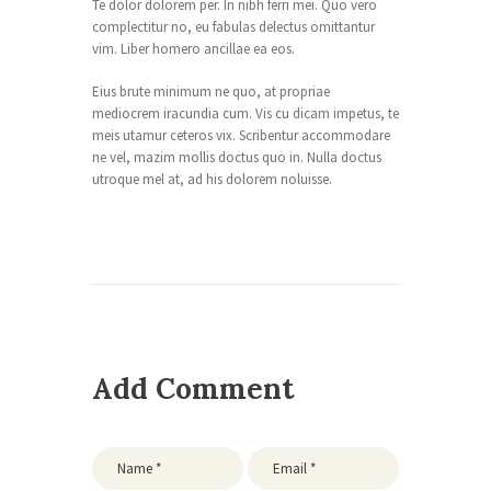
Te dolor dolorem per. In nibh ferri mei. Quo vero
complectitur no, eu fabulas delectus omittantur
vim. Liber homero ancillae ea eos.
Eius brute minimum ne quo, at propriae
mediocrem iracundia cum. Vis cu dicam impetus, te
meis utamur ceteros vix. Scribentur accommodare
ne vel, mazim mollis doctus quo in. Nulla doctus
utroque mel at, ad his dolorem noluisse.
Add Comment