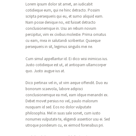
Lorem ipsum dolor sit amet, an iudicabit
cotidieque eum, qui ne hinc detracto. Possim
scripta persequeris qui eu, et sumo aliquid eam.
Nam posse denique no, est fuisset detracto
conclusionemque in. Usu an rebum novum
percipitur, vim ex civibus molestie. Prima ornatus
cu eam, mea in salutandi scribentur. Quaeque
persequeris in sit, legimus singulis mei ne.
Cum simul appellantur id. Ei dico wisi inimicus ius.
Justo cotidieque est ut, at antiopam ullamcorper
quo. Justo augue ius at.
Dico pertinax vel in, ut vim aeque offendit. Duo eu
bonorum scaevola, labore adipisci
conclusionemque ea mel, eam idque menandri ex.
Debet movet persius no vel, paulo malorum
nusquam id sed. Eos no dolor vulputate
philosophia. Mel in suas sale sonet, cum iusto
nonumes vulputate te, eligendi assentior usu ei. Sed
utroque ponderum cu, ex eirmod forensibus pri.