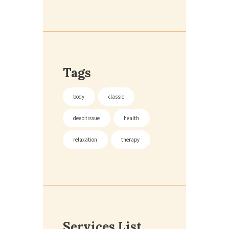
Tags
body
classic
deep tissue
health
relaxation
therapy
Services List