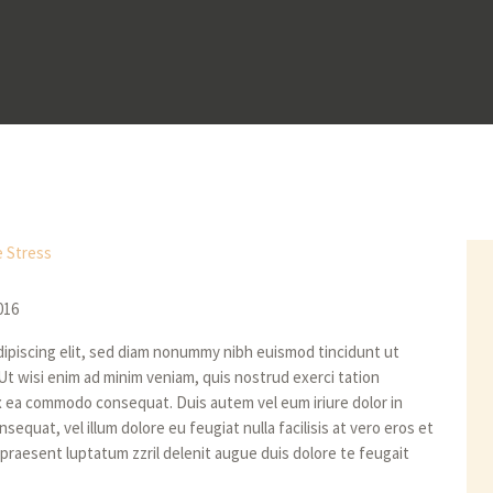
016
ipiscing elit, sed diam nonummy nibh euismod tincidunt ut
Ut wisi enim ad minim veniam, quis nostrud exerci tation
 ex ea commodo consequat. Duis autem vel eum iriure dolor in
sequat, vel illum dolore eu feugiat nulla facilisis at vero eros et
 praesent luptatum zzril delenit augue duis dolore te feugait