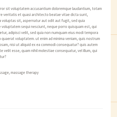
error sit voluptatem accusantium doloremque laudantium, totam
e veritatis et quasi architecto beatae vitae dicta sunt,
voluptas sit, aspernatur aut odit aut fugit, sed quia
e voluptatem sequi nesciunt, neque porro quisquam est, qui
etur, adipisci velit, sed quia non numquam eius modi tempora
m quaerat voluptatem. ut enim ad minima veniam, quis nostrum
iosam, nisi ut aliquid ex ea commodi consequatur? quis autem
e velit esse, quam nihil molestiae consequatur, vel illum, qui
tur?
ssage
,
massage therapy