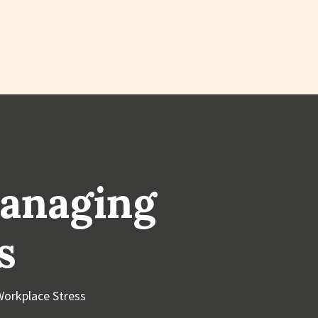
anaging
s
orkplace Stress