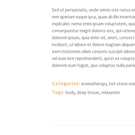
Sed ut perspiciatis, unde omnis iste natus 
rem aperiam eaque ipsa, quae ab illo inventor
explicabo. nemo enim ipsam voluptatem, quia 
consequuntur magni dolores eos, qui ration
dolorem ipsum, quia dolor sit, amet, consect
incidunt, ut labore et dolore magnam aliqua
exercitationem ullam corporis suscipit labor
vel eum iure reprehenderit, qui in ea voluptat
dolorem eum fugiat, quo voluptas nulla paria
Categories:
aromatherapy
,
hot stone ma
Tags:
body
,
deep tissue
,
relaxation